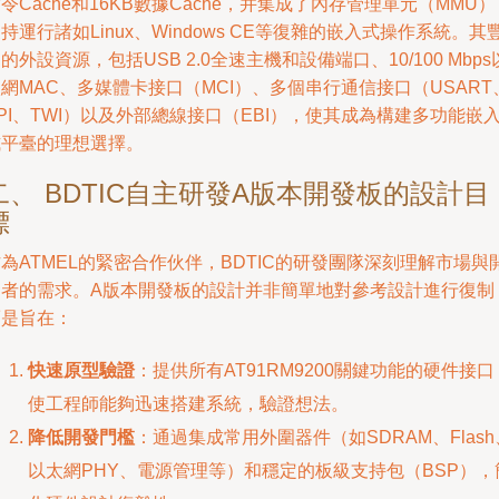
令Cache和16KB數據Cache，并集成了內存管理單元（MMU）
持運行諸如Linux、Windows CE等復雜的嵌入式操作系統。其
的外設資源，包括USB 2.0全速主機和設備端口、10/100 Mbps
網MAC、多媒體卡接口（MCI）、多個串行通信接口（USART
PI、TWI）以及外部總線接口（EBI），使其成為構建多功能嵌
式平臺的理想選擇。
二、 BDTIC自主研發A版本開發板的設計目
標
為ATMEL的緊密合作伙伴，BDTIC的研發團隊深刻理解市場與
發者的需求。A版本開發板的設計并非簡單地對參考設計進行復制
而是旨在：
快速原型驗證
：提供所有AT91RM9200關鍵功能的硬件接口
使工程師能夠迅速搭建系統，驗證想法。
降低開發門檻
：通過集成常用外圍器件（如SDRAM、Flash
以太網PHY、電源管理等）和穩定的板級支持包（BSP），