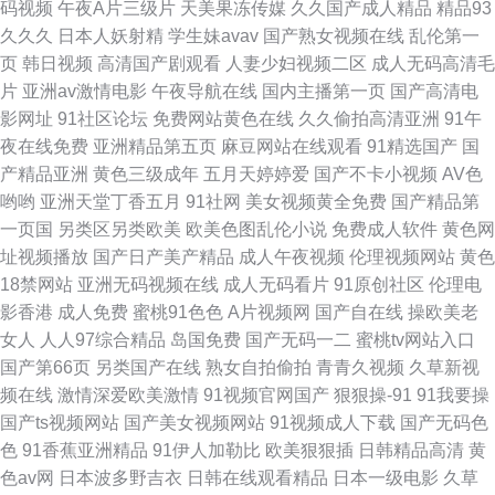
码视频
午夜A片三级片
天美果冻传媒
久久国产成人精品
精品93
久久久
日本人妖射精
学生妹avav
国产熟女视频在线
乱伦第一
页
韩日视频
高清国产剧观看
人妻少妇视频二区
成人无码高清毛
片
亚洲av激情电影
午夜导航在线
国内主播第一页
国产高清电
影网址
91社区论坛
免费网站黄色在线
久久偷拍高清亚洲
91午
夜在线免费
亚洲精品第五页
麻豆网站在线观看
91精选国产
国
产精品亚洲
黄色三级成年
五月天婷婷爱
国产不卡小视频
AV色
哟哟
亚洲天堂丁香五月
91社网
美女视频黄全免费
国产精品第
一页国
另类区另类欧美
欧美色图乱伦小说
免费成人软件
黄色网
址视频播放
国产日产美产精品
成人午夜视频
伦理视频网站
黄色
18禁网站
亚洲无码视频在线
成人无码看片
91原创社区
伦理电
影香港
成人免费
蜜桃91色色
A片视频网
国产自在线
操欧美老
女人
人人97综合精品
岛国免费
国产无码一二
蜜桃tv网站入口
国产第66页
另类国产在线
熟女自拍偷拍
青青久视频
久草新视
频在线
激情深爱欧美激情
91视频官网国产
狠狠操-91
91我要操
国产ts视频网站
国产美女视频网站
91视频成人下载
国产无码色
色
91香蕉亚洲精品
91伊人加勒比
欧美狠狠插
日韩精品高清
黄
色av网
日本波多野吉衣
日韩在线观看精品
日本一级电影
久草