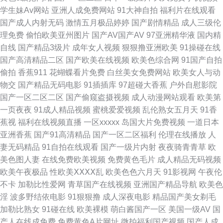
一本道 国产视频欧美 久久精品日韩久久 另类人妖 免费看的三级毛片 日本高
学生妹Av网站
亚洲人成免费网站
91大神自拍
福利片在线观看
国产成人内射无码
激情五月极品婷婷
国产剧情精品
成人三级伦
清色色 三色色欧美 91蜜桃特黄A片 大香蕉av网站 国产操逼视频在线 久草国
理免费
偷怕欧美亚州图片
国产AV国产AV
97亚洲精华液
国内精
自线
国产精品3级片
成年女人视频
狠狠撸亚洲欧美
91操碰在线
产精品 欧美另类第一区 青青视屏 午夜福利入口 在线成人色网 av午夜 超碰碰
国产高清精品二区
国产欧美在线视频
欧美色综合网
91国产自拍
偷拍
香蕉911
花蝴蝶看片免费
白丝美女免费网站
欧美女人与动
人人操 黄色无码91精东 老司机福利站 男人天堂网在线 日韩精品一二三四 偷
物交
国产精品无码电影
91插插库
97超碰大香蕉
户外自慰影院
国产一区二区二区
国产偷窥盗摄视频
成人动漫网站观看
欧美第
拍网亚洲 69AV影院 91偷拍字幕视频 肏91网 肏屄彰武 成人网址日韩 国产精
一页夜夜
91成人精品视频
蜜桃爱爱视频
乱伦熟女五月天
91香
蕉视
福利在线视频直播
一区xxxxx
岛国大片免费视频
一道日本
品呦伦视频 久久草资源站 老湿机试看福利 欧美熟女Tv 人人婷婷五月天 青青
亚洲香蕉
国产91高清精品
国产一区二区福利
伦理在线播放
人
妻无码精品
91自拍在线观看
国产一级片内射
夜夜骑青青草
欧
操avbb 日本a级啪在线看 日韩三级片不卡 不卡三级片 AV性爱久 导航影视AV
美色图人妻
在线免费欧美视频
免费黄色毛片
成人精品无码视频
欧美午夜极品
性欧美ⅩⅩⅩⅩ乱
欧美色色六月天
91影视网
午夜伦
久久先锋视频 女同互怼互操 日韩无码第一页 婷婷偷拍 亚洲操逼在线 在线国
不卡
加勒比性爱网
青草国产在线视频
亚洲国产精品导航
欧美色
淫
波多野结依电影
91狠狠撸
成人深夜电影
精品国产美女剃毛
产91 91观看视频 91呆哥人妻系列 91巨乳黑丝美女 91性爱小视频 草莓视频
加勒比熟女
91碰在线
欧美裸模
萌白酱国产一区
美国一级AV
国
产人在线成免费
免费黄色A片网址
微拍福利国产视频
国产人成