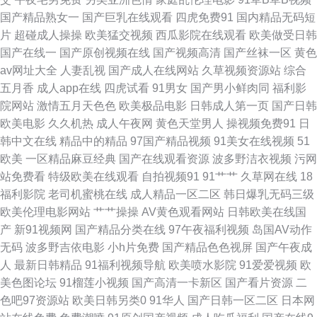
影院 欧美色图色综合网 玖玖偷拍网 91狼友在线观看 97人人色 传媒视频在线
国产精品熟女一
国产巨乳在线观看
四虎免费91
国内精品无码短
片
超碰成人操操
欧美猛交视频
西瓜影院在线观看
欧美做受日韩
入口 国产性爱第一页 久草免费福利视频 另类图亚洲 日韩VA 午夜伦理片AV
国产在线一
国产原创视频在线
国产视频高清
国产丝袜一区
黄色
av网址大全
人妻乱视
国产成人在线网站
久草视频资源站
综合
午夜深夜福利 人妖专区 五月天婷婷色色 91视频在线观 大香蕉伊人网 韩国美
五月香
成人app在线
四虎试看
91男女
国产男小鲜肉同
福利影
院网站
激情五月天色色
欧美极品电影
日韩成人第一页
国产日韩
女A级片 六月婷婷加勒比 欧美另类aa 91色淫网 大香蕉福利 韩国AA毛片 久
欧美电影
久久机热
成人午夜网
黄色天堂男人
操视频免费91
日
韩中文在线
精品中的精品
97国产精品视频
91美女在线视频
51
久视5 欧美日韩卡1 亚洲偷牌自拍 精品三区最新更新 欧美性爱去干网 熟女Av
欧美
一区精品麻豆经典
国产在线观看资源
波多野洁衣视频
污网
站免费看
特级欧美在线观看
自拍视频91
91艹艹
久草网在线
18
午夜色鬼导航 97欧美 超碰99香蕉 国产视频网 黄色免费小电影 另类美女图综
福利影院
老司机蜜桃在线
成人精品一区二区
韩日爆乳无码三级
欧美伦理电影网站
艹艹操操
AV黄色观看网站
日韩欧美在线国
合网 人人操碰 偷拍AV搬运I工 91人妻精 AV在线资源网 岛国电影导航 精品国
产
新91视频网
国产精品分类在线
97午夜福利视频
岛国AV动作
无码
波多野吉依电影
小h片免费
国产精品色色视屏
国产午夜成
产乱 欧美国产日韩一二 日韩免费 五月花性视 亚洲五夜剧场 2026天天肏 91
人
最新日韩精品
91福利视频导航
欧美喷水影院
91爱爱视频
欧
美色图论坛
91榴莲小视频
国产高清一卡新区
国产看片资源
二
重口味视频 www啪啪啪av 人妻另类AV变态 午夜无码影院 91工厂露脸熟女
色吧97资源站
欧美日韩另类0
91华人
国产日韩一区二区
日本网