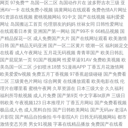
网页
97免费艹
岛国一区二区
岛国动作片在
波多野吉衣三级
亚
洲AV一卡
在线免费小视频
搞黄网站在线观看
免费色情A片网扯
91资源在线视频
蜜桃视频网站
91中文
国产在线视频
福利爱爱
网址
岛国搬运工首页
伦理朋友的妈妈
丝袜女同
日韩性爱网址
在线观看日本黄
亚洲国产第一网站
国产99不卡
66精品视频
国
产精品探花一区
成人免费国产大片
国产在线网址观看
欧美激情
日韩
国产精品无码亚洲
国产一区二区黄片
喷潮一区
福利姬足交
在线看
成人午夜网址
五月花无码视频
青青草国产
欧美日韩乱
国产屁屁第一页
91国产视频网
性爱草逼91AV
免费欧美视频
欧
美岛国一区二区
少妇喷水18禁
51漫画APP
丁香五月花激情网
欧美爱爱tv视频
免费五月丁香视频
97香蕉超级碰碰
国产免费看
二区
三级黄色片网站
综合网黄
在线播放观看
欧美电影在线
伦
理片在哪里看
蜜桃午夜网
久草资源在
日本三级大全
久久福利
福利所导航视频
成人片免费
国产第9页
中文字幕bt原声
三级日
韩欧美
午夜视频123
日本推理片
丁香五月网站
国产免费看视频
极品成人色
成人黑料自拍
国产日韩欧美网站
国产无码av
老湿A
片影院
国产精品自拍偷拍
牛牛影院A片
日韩无码视频网站
都市
激情变态另类
男女91视频
字幕在线精品播放
免费国产在线看