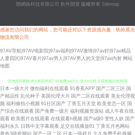
聯網絡科技有限公司
軟件開發
版權所有
Sitemap
感谢您访问我们的网站，您可能还对以下资源感兴趣：铁岭晨沧
物流有限公司
97AV导航|97AV电影院|97av福利|97AV激情|97av奸|97av精品
人妻四区|97AV看片|97av男人|97AV男人的天堂|97av内射
网站
地图
日本一级大片
微拍福利在线观看
91香蕉APP
国产二区三区
国
日本AA网站 超碰在线五月 日韩三级AA片 午夜诱惑老司机 亚洲成人一二三
产精品性
乱伦种子
美国伦理大片
国产二区在线观看
美女伦理视
频
福利偷拍小视频
91社区国产
丁香五月天堂
欧美变态一区
国
亚洲无码蜜桃 伊人影院伊思7 91免费 aa久久 成人α在线 豆花视频在线 韩国
产综合在线观看
国产免费一级片
福利视频资源站
成人午夜在线
观看
欧美图片在线观看
在线观看h视频
国产a级0
变性人妖
国产
产香蕉 欧美操B电影 日韩无码A级片 伊人狠狠地淫 91资源网址 波多野结衣
福利永久
日韩中文字幕观看
足交在线播放91
丁香五月色网站
黄色3级抢网站
国产一区二区
日本一级婬片
久久免费手机视频