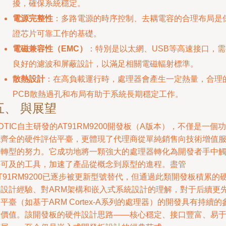
擾，確保系統穩定。
電源完整性
：多路電源的時序控制、去耦電容的合理布局是
證芯片可靠工作的基礎。
電磁兼容性（EMC）
：特別是以太網、USB等高速接口，需
良好的濾波和屏蔽設計，以滿足相關電磁輻射標準。
散熱設計
：在高負載運行時，處理器會產生一定熱量，合理
PCB散熱過孔和布局有助于系統長期穩定工作。
五、 與展望
DTIC自主研發的AT91RM9200開發板（A版本），不僅是一個功
能齊全的硬件評估平臺，更體現了代理商從單純銷售向技術增值
務轉型的努力。它成功地將一顆強大的處理器轉化為開發者手中
手可及的工具，加速了產品從概念到原型的進程。盡管
T91RM9200已逐步被更新型號替代，但通過此類開發板積累的
件設計經驗、對ARM架構和嵌入式系統設計的理解，對于后續更
平臺（如基于ARM Cortex-A系列的處理器）的開發具有持續的
考價值。該開發板的硬件設計思路——核心穩定、接口豐富、易