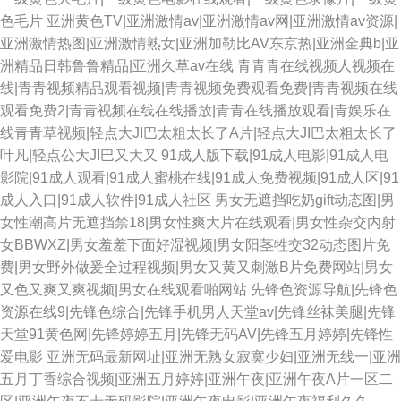
色毛片
亚洲黄色TV|亚洲激情av|亚洲激情av网|亚洲激情av资源|
亚洲激情热图|亚洲激情熟女|亚洲加勒比AV东京热|亚洲金典b|亚
洲精品日韩鲁鲁精品|亚洲久草av在线
青青青在线视频人视频在
线|青青视频精品观看视频|青青视频免费观看免费|青青视频在线
观看免费2|青青视频在线在线播放|青青在线播放观看|青娱乐在
线青青草视频|轻点大JI巴太粗太长了A片|轻点大JI巴太粗太长了
叶凡|轻点公大JI巴又大又
91成人版下载|91成人电影|91成人电
影院|91成人观看|91成人蜜桃在线|91成人免费视频|91成人区|91
成人入口|91成人软件|91成人社区
男女无遮挡吃奶gift动态图|男
女性潮高片无遮挡禁18|男女性爽大片在线观看|男女性杂交内射
女BBWXZ|男女羞羞下面好湿视频|男女阳茎牲交32动态图片免
费|男女野外做爰全过程视频|男女又黄又刺激B片免费网站|男女
又色又爽又爽视频|男女在线观看啪网站
先锋色资源导航|先锋色
资源在线9|先锋色综合|先锋手机男人天堂av|先锋丝袜美腿|先锋
天堂91黄色网|先锋婷婷五月|先锋无码AV|先锋五月婷婷|先锋性
爱电影
亚洲无码最新网址|亚洲无熟女寂寞少妇|亚洲无线一|亚洲
五月丁香综合视频|亚洲五月婷婷|亚洲午夜|亚洲午夜A片一区二