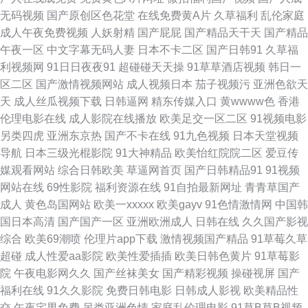
18在线 成人AV社区影院 福利姬极品导航 韩国AⅤ中文字幕 老司机福利导航
无码视频
国产原创区色花堂
在线免费黄A片
久草福利
乱伦家庭
成人午夜免费视频
人妖射精
国产屁屁
国产精品天干天
国产精品
网 欧美性爱亚州影院 日本不卡影院 亚洲五区视频 51福利视频导航 91视频东
午夜一区
中文字幕无码人妻
日本不卡二区
国产日韩91
久草福
利视频网
91日日夜夜91
超碰碰天天操
91草草酒店视频
韩日一
京热 波多野解衣 国产51视频 精品国语逼 久久精品看国产 日本色情六月天
区二区
国产激情视频网站
成人视频日本
茄子视频污
亚洲色欲天
天
成人丝瓜视频下载
日韩逼网
精东传媒入口
黄wwww色
香港
日韩福利导航 日韩色情激情 色色爽成人精品 ts伪娘xxx 豆花吃瓜网 国产精品
伦理电影在线
成人影院在线播放
欧美足交一区二区
91视频电影
另类四虎
亚洲东京热
国产不卡在线
91九色视频
日本天堂视频
大香蕉 黑丝诱惑av 九一特级毛片观看 欧美肏屄网 青青草视频国产 日本有码
导航
日本三级光棍影院
91大神精品
欧美怡红院院二区
爱豆传
媒观看网站
综合日韩欧美
草逼网首页
国产日韩精品91
91视频
社区 天天干干欧美合集 午夜影院6018 中文字幕日本有码 91精品国自产 俺
网站在线
69性影院
福利资源在线
91自拍最新网址
青青草国产
成人
黄色岛国网站
欧美一xxxxx
欧美gayv
91色情激情网
中国韩
去射啦 超碰人草色欲 国产视频9 激情另类综合 久久思思热国产 伦理第一页
国日本高清
国产国产一区
亚洲欧洲成人
日韩在线
久久国产影视
综合
欧美69潮喷
伦理片app下载
激情视频国产精品
91草莓久草
免费看的三级毛片 日本污www 五月超碰在线婷婷 亚洲色图第三页 51视频在
超碰
成人性爱aa影院
欧美性爱插插
欧美日韩色黄片
91草莓影
院
午夜电影网久久
国产丝袜美女
国产精彩视频
操碰视屏
国产
线观看 97资源人妻 成人写真福利网 福利AV电影 国产第3页 狠狠干99 狼人
福利在线
91久久影院
免费日韩电影
日韩成人影视
欧美精品性
交
午夜宅男免费
另类亚洲色情
家庭乱伦理电影
91草B草B视频