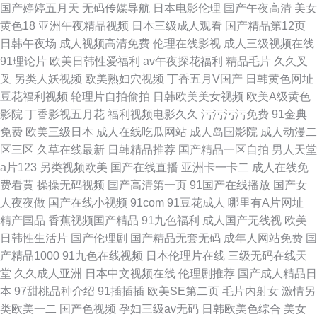
国产婷婷五月天
无码传媒导航
日本电影伦理
国产午夜高清
美女
黄色18
亚洲午夜精品视频
日本三级成人观看
国产精品第12页
日韩午夜场
成人视频高清免费
伦理在线影视
成人三级视频在线
91理论片
欧美日韩性爱福利
av午夜探花福利
精品毛片
久久叉
叉
另类人妖视频
欧美熟妇穴视频
丁香五月V国产
日韩黄色网址
豆花福利视频
轮理片自拍偷拍
日韩欧美美女视频
欧美A级黄色
影院
丁香影视五月花
福利视频电影久久
污污污污免费
91金典
免费
欧美三级日本
成人在线吃瓜网站
成人岛国影院
成人动漫二
区三区
久草在线最新
日韩精品推荐
国产精品一区自拍
男人天堂
a片123
另类视频欧美
国产在线直播
亚洲卡一卡二
成人在线免
费看黄
操操无码视频
国产高清第一页
91国产在线播放
国产女
人夜夜做
国产在线小视频
91com
91豆花成人
哪里有A片网址
精产国品
香蕉视频国产精品
91九色福利
成人国产无线视
欧美
日韩性生活片
国产伦理剧
国产精品无套无码
成年人网站免费
国
产精品1000
91九色在线视频
日本伦理片在线
三级无码在线天
堂
久久成人亚洲
日本中文视频在线
伦理剧推荐
国产成人精品日
本
97甜桃品种介绍
91插插插
欧美SE第二页
毛片内射女
激情另
类欧美一二
国产色视频
孕妇三级av无码
日韩欧美色综合
美女