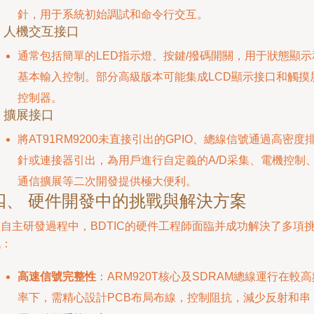
針，用于系統初始調試和命令行交互。
. 人機交互接口
通常包括簡單的LED指示燈、按鍵/撥碼開關，用于狀態顯示
基本輸入控制。部分高級版本可能集成LCD顯示接口和觸摸
控制器。
. 擴展接口
將AT91RM9200未直接引出的GPIO、總線信號通過高密度
針或連接器引出，為用戶進行自定義的A/D采集、電機控制
通信擴展等二次開發提供極大便利。
四、 硬件開發中的挑戰與解決方案
自主研發過程中，BDTIC的硬件工程師面臨并成功解決了多項
戰：
高速信號完整性
：ARM920T核心及SDRAM總線運行在較高
率下，需精心設計PCB布局布線，控制阻抗，減少反射和串