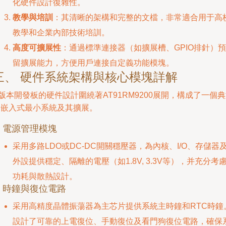
化硬件設計復雜性。
教學與培訓
：其清晰的架構和完整的文檔，非常適合用于高
教學和企業內部技術培訓。
高度可擴展性
：通過標準連接器（如擴展槽、GPIO排針）預
留擴展能力，方便用戶連接自定義功能模塊。
三、 硬件系統架構與核心模塊詳解
版本開發板的硬件設計圍繞著AT91RM9200展開，構成了一個
的嵌入式最小系統及其擴展。
. 電源管理模塊
采用多路LDO或DC-DC開關穩壓器，為內核、I/O、存儲器
外設提供穩定、隔離的電壓（如1.8V, 3.3V等），并充分考
功耗與散熱設計。
. 時鐘與復位電路
采用高精度晶體振蕩器為主芯片提供系統主時鐘和RTC時鐘
設計了可靠的上電復位、手動復位及看門狗復位電路，確保