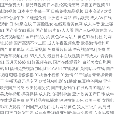
国产免费大片
精品呦视频
日本乱伦高清无码
深夜国产视频
91
刺激视频
日本中文字幕一区
日韩免费精品视频
日本高清v
欧美
日韩伦理午夜
91碰超免费
亚洲色图网站
精品欧美
成人AV在线
观看
日本a级在线
干露脸熟女
在线观看黄色网
成人抖音
爰上碰
91
国产美女91视频
国产情侣片
97人人看
国产三级视频在线
91
免费视频精品
国产精品另类
黄色AV网站人
黄色91福利社
污网
址18禁
国产高清不卡二区
成人午夜视频免费
欧美激情福利网
国产青青青草
91草逼视频
免费看片日韩
午夜视频福利免费
国
产嫩草视频在线
69叉叉叉
最新日本在线视频
日韩成人a
青青操
91
五月天婷婷
91短视频在线
国产在线观看的
白丝美女自慰网
站
91福利免费视频
加勒比91AV
91在线观看
黄网站av在线
国产
视频
狠狠擼狠狠擼
91桃色小视频
91激情
91干啪啪
青青操青青
干
主播诱惑无码专区
欧美视频电影
91播放
麻豆桃色网站
亚洲
欧美国产另类
欧美伦理另类
国产刺激对白
在线观看91精品
欧
美成年视频
操碰操揉
成人微拍福利导航
亚洲欧美国产日韩
成年
在线观看免费
岛国精品在线播放
狠狠撸第四色
欧美一页
女同电
影在线观看
91网国产尤物在
毛片网站黄色
狼人三级片
高清男
同
国产日韩伦理淫
成年免费视频
亚洲欧美中文视频
东京热亚洲