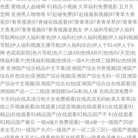
色图
蜜桃成人超碰网
91精品小视频
久草福利免费视影
五月天
堂网
亚洲男人噜噜噜
97起碰免费|97起碰最新视频|97青草大香
蕉|97青草视屏|97青碰在线观看|97青青草|97青青草草|97青青草
大香蕉|97青青视频|97青青视频老熟女
伊人福利导航|伊人福利
导航网站|伊人福利黄色|伊人福利社|伊人福利视频|伊人福利视频
导航|伊人福利视频主播导航|伊人福利综合|伊人干91v|伊人干b
网
色屁屁影院|色片导航|色片三级AB|色情AB片|色情AV天堂|色
情福利看片|色情福利视频|色情伦一级A片|色情三级网站|色情视
屏
亚洲国产综合精品中文字幕|亚洲国产综合另类视频|亚洲国产
综合区色综合|亚洲国产综合视频|亚洲国产综合无码一区|亚洲国
产综合中文视频|亚洲国产综合自拍|亚洲国产综合自在线观看|亚
洲国精产品一二二线|亚洲国模GoGo私拍人体
在线高清免费不
卡无码|在线高清日韩大全免费观看|在线高清无码欧美久章草|在
线公开视频观看|在线观看18瑟瑟视频|在线观看91|在线观看91
精品|在线观看91精品国产|在线观看91精品国产不卡|在线观看
91精品国产麻豆
一级a做片免费观看|一级a做一|一级国产20岁
美女毛片|一级国产大片|一级国产片一区二区三区|一级国产视频|
一级黄色大毛片|一级黄色电影在线观看|一级黄色录像片|一级黄