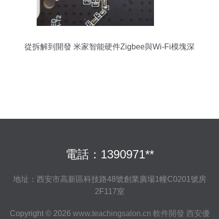
從拆解到開發 米家智能硬件Zigbee與Wi-Fi模塊深
度剖析及二次開發指南
電話：1390971**
地址：西安市高新區科技路48號創業廣場1幢C0201號房
2F117室
Copyright © 2026
www.teachingsalon.cn
軟件開發
西安優