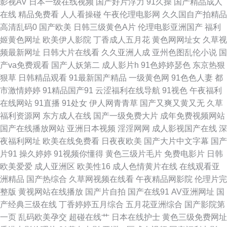
影视AV
日本一级在线视频
国产好片浮力
91久操
国产精品成人
涩 超碰99在线 国产视频在线看 狼友基地91 欧美淫色网站 熟女熟妇BBw 在
在线
精品免费看
人人看操碰
午夜伦理电影网
久久国自产拍精品
高清乱码0
国产欧美
日韩三级黄色A片
伦理电影亚洲国产
福利
线播放91视频 欧美成人性交 亚洲乱轮小说网站 91天堂视频 超碰99香蕉 国
姬黄色网址
欧美伊人影院
丁香成人五月花
黄色网网址女
久草视
频最新网址
日韩大片在线看
久久亚洲人成
亚州色图乱伦小说
国
产在线xx 久久露脸视频 欧美色图网址 三级片在线看艹 亚洲欧美日韩成人 97
产va免费观看
国产人妖第二
成人影片h
91色婷婷瑟色
东京热狠
狠草
日韩精品观看
91最新国产精品
一级黄色网
91色色人妻
都
在线视频 岛国大片中文字幕 九九午夜成人剧场 欧美日韩色 色综合AB 91蜜
市激情婷婷
91精品国产91
云涩福利在线导航
91视色
午夜福利
在线网站
91直播
91处女
伊人网青青草
国产又爽又黄又无
久草
臀久久 爱豆TV传媒免费 国产精品爽歪歪 狼友深夜福利 成人三级网址 久久超
福利资源网
东方成人在线
国产一级免费大片
成年免费视频网站
国产在线播放网站
亚洲日本视频
淫淫网网
成人影视国产在线
深
碰成人 欧美偷拍 天堂国产 51国产视频自拍 97视频中文字幕 大香蕉伊人毛
夜福利网址
欧美在线免费看
日夜夜欧美
国产大片中文字幕
国产
片91
操久婷婷
91视频你懂得
黄色三级片毛片
免费电影片
日韩
狠狠谢影院 免费视频福利导航 影音先锋亚洲色图 99色色 国产操美女 久草国
欧美爱爱
成人亚洲区
欧美性16
成人色情黄片在线
在线观看亚
洲精品
国产热综合
久草网视频在线看
午夜精品网影院
伦理片完
产在线 欧美少妇A级片 四虎欧美性爱影院 在线中文字幕视频 aaa男人天堂
整版
黄视网站在线播放
国产片自拍
国产在线91
AV亚洲网址
国
产经典三级在线
丁香婷婷五月综合
五月花亚洲综合
国产影院第
国产福利吃瓜 美女喷水网站 亚洲怡春院 91自产精品国 国产av第一页 久久国
一页
乱码欧美孕交
超碰在线艹
日本在线护士
黄色三级免费网址