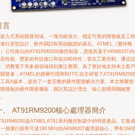
引言
在嵌入式系統開發領域，一塊功能強大、穩定可靠的開發板是工
師進行原型設計、軟件調試和系統驗證的基石。ATMEL（愛特梅
）公司推出的AT91RM9200微控制器，憑借其基于ARM920T內
的高性能、豐富的外設接口和低功耗特性，曾在工業控制、通信
備、消費電子等多個領域得到廣泛應用。為了更好地支持本土客
開發者，ATMEL的授權代理商BDTIC自主研發了AT91RM9200
發工具A版本，提供了一套完整的硬件開發解決方案。本文將聚焦
該開發板的硬件開發層面，探討其設計理念、核心架構與關鍵實
現。
一、 AT91RM9200核心處理器簡介
T91RM9200是ATMEL AT91系列微控制器中的明星產品。它集
一個運行頻率可達180 MHz的ARM920T處理器核心，帶有16K