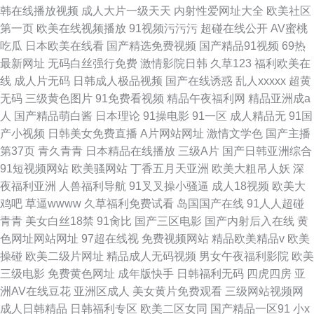
韩在线播放视频
成人大片一级天天
内射性爱网址大全
欧美社区
第一页
欧美在线视频播放
91视频污污污
超碰在线公开
AV蜜桃
吃瓜
日本欧美在线看
国产精选免费视频
国产精品91视频
69热
最新网址
无码白丝强行免费
激情影院日韩
久草123
福利欧美在
线
成人片无码
日韩成人极品视频
国产在线诱惑
乱人xxxxx
超黄
无码
三级黄色图片
91免费看视频
精品午夜福利网
精品亚洲成a
人
国产精品萌白酱
日本理论
91操电影
91一区
成人精品无
91国
产小视频
日韩美女免费直播
A片网站网址
激情文学色
国产主播
第37页
青久青青
日本精品在线播放
三级A片
国产日韩亚洲综合
91短视频网站
欧美骚网站
丁香五月天亚洲
欧美大粗吊人妖
深
夜福利亚洲
人兽福利导航
91叉叉操小骚逼
成人18视频
欧美大
鸡吧
草逼wwww
久草福利免费试看
岛国国产在线
91人人超碰
青青
美女白丝18禁
91肏比
国产三区电影
国产内射后入在线
黄
色网址网站网址
97超在线视
免费视频网站
精品欧美精品v
欧美
操碰
欧美二级片网址
精品成人无码视频
男女午夜福利影院
欧美
三级电影
免费黄色网址
成年版快手
日韩福利无码
四虎四房
亚
洲AV在线豆花
亚洲区成人
美女黄片免费观看
三级网站视频网
成人日韩精品
日韩福利专区
欧美二区女同
国产精品一区91
小x