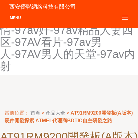
97AV导航-97AV电影
西安優聯網絡科技有限公司
院-97av福利-97AV激
MENU
情-97av奸-97av精品人妻四
区-97AV看片-97av男
人-97AV男人的天堂-97av内
射
當前位置：
首頁
>
產品大全
>
AT91RM9200開發板(A版本)
硬件開發探索 ATMEL代理商BDTIC自主研發之路
AT91RM9200開發板(A版本)