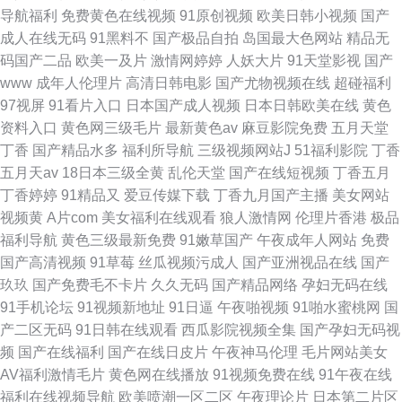
导航福利
免费黄色在线视频
91原创视频
欧美日韩小视频
国产
成人在线无码
91黑料不
国产极品自拍
岛国最大色网站
精品无
码国产二品
欧美一及片
激情网婷婷
人妖大片
91天堂影视
国产
www
成年人伦理片
高清日韩电影
国产尤物视频在线
超碰福利
97视屏
91看片入口
日本国产成人视频
日本日韩欧美在线
黄色
资料入口
黄色网三级毛片
最新黄色av
麻豆影院免费
五月天堂
丁香
国产精品水多
福利所导航
三级视频网站J
51福利影院
丁香
五月天av
18日本三级全黄
乱伦天堂
国产在线短视频
丁香五月
丁香婷婷
91精品又
爱豆传媒下载
丁香九月国产主播
美女网站
视频黄
A片com
美女福利在线观看
狼人激情网
伦理片香港
极品
福利导航
黄色三级最新免费
91嫩草国产
午夜成年人网站
免费
国产高清视频
91草莓
丝瓜视频污成人
国产亚洲视品在线
国产
玖玖
国产免费毛不卡片
久久无码
国产精品网络
孕妇无码在线
91手机论坛
91视频新地址
91日逼
午夜啪视频
91啪水蜜桃网
国
产二区无码
91日韩在线观看
西瓜影院视频全集
国产孕妇无码视
频
国产在线福利
国产在线日皮片
午夜神马伦理
毛片网站美女
AV福利激情毛片
黄色网在线播放
91视频免费在线
91午夜在线
福利在线视频导航
欧美喷潮一区二区
午夜理论片
日本第二片区