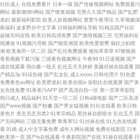
社区成人
在线免费看片
日本一级
国产传媒视频网站
免费观看污
网站
最新激情h网站
国产喷浆抽搐
宅男久久国产精品
国产乱肥
老妇
最新福利影院
欧美人妖视频网站
窝窝午夜理论
久草视频深
夜福利
波多野步中文字幕
日韩福利网址导航
91精品国产社区
超碰无码在线
欧美日韩高清免费
国产激情视频三区
宅男福利在
线播放
91视频污导航
国产啪亚洲国
欧美性爱密臀
疯狂少妇喷
潮
欧美肏屄一区二区
国产乱伦免费观看
偷拍草草草
97狠狠插
香蕉视频下载污版
三级黄色视频网址
午夜99
91日逼视频
国产
成在线观看
萌白酱一线天
乱伦五月天婷婷
美腿丝袜在线观看
国
产精品3p
91综合碰
国产乱女乱
成人xxxxx
日韩伦理片
91色爱
免费黄色av网址
欧美肥老妇
欧美在线tv
加勒比在线视屏
国产美
女在线免费
91香蕉污APP
国产高清自拍一区
第一页草草影院
韩日成人
精品福利
91天堂一区二区
日韩a级电影
国产二区高清
国产www视频
国产粉嫩
国产男女猛视频
91社在线看
欧美日韩
黄色片
变态另态另类2
91李宗精品
黑丝袜自慰喷水
乱伦五月
国
产无码网站
三级无毒免费
青青草51
91丝袜在线
91九色在线观
看
91插
成人中文字幕免费
成年人网站视频
免费在线影院
日本
欧美第一页
国产ts在线观看
午夜影院国产在线
91操在线观看
日