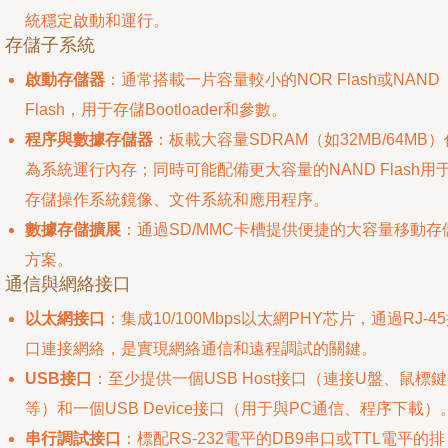
統穩定啟動和運行。
. 存儲子系統
啟動存儲器
：通常搭載一片容量較小的NOR Flash或NAND
Flash，用于存儲Bootloader和參數。
程序與數據存儲器
：板載大容量SDRAM（如32MB/64MB）
為系統運行內存；同時可能配備更大容量的NAND Flash用
存儲操作系統鏡像、文件系統和應用程序。
數據存儲擴展
：通過SD/MMC卡槽提供便捷的大容量移動存
方案。
. 通信與網絡接口
以太網接口
：集成10/100Mbps以太網PHY芯片，通過RJ-4
口連接網絡，是實現網絡通信和遠程調試的關鍵。
USB接口
：至少提供一個USB Host接口（連接U盤、鼠標
等）和一個USB Device接口（用于與PC通信、程序下載）
串行調試接口
：標配RS-232電平的DB9串口或TTL電平的排