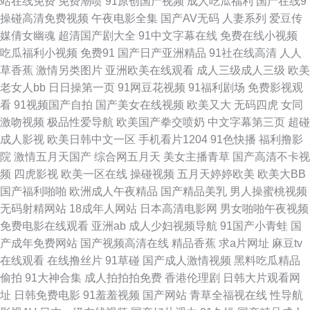
站在线免费
免费潮喷
91原创国产视频
成人吃瓜福利
国产在线9
www传媒探花 丁香色五月手机版 韩国av中文字幕 男人天堂网在线 日本黄色
操碰高清免费视频
午夜电影全集
国产AV无码
人妻系列
爱豆传
媒倩女幽魂
超清国产剧大全
91中文字幕在线
免费在线小视频
大片操逼 婷婷爱香蕉 亚洲卡一 91重口味视频 超碰99热香蕉 国产精品第十页
吃瓜福利小视频
免费91
国产日产亚洲精品
91社在线高清
人人
草香蕉
激情另类图片
亚洲欧美在线观看
成人三级成人三级
欧美
九九九国产精品 欧美女同网站 色五月丁香综合网 午夜色中色A片 在线电影
老女人bb
日日操第一页
91网豆花视频
91福利剧场
免费影视观
看
91视频国产自拍
国产美女在线视频
欧美又大
无码四虎
女同
AV天堂 97伊人豆花 大香蕉AV电影 国产足交网站 久久撸视频 欧美一页一区
激吻视频
极品性爱导航
欧美国产拳交喷奶
中文字幕第三页
超碰
成人影视
欧美日韩中文一区
手机看片1204
91色快播
福利撸影
日韩欧美久久 五月花A片 一区二区免费日本 91深夜网站色 俺去也欧洲综合
院
激情五月天国产
综合网五月天
美女主播青草
国产高清不卡视
频
四虎影视
欧美一区在线
操碰视频
五月天婷婷欧美
欧美大BB
狠狠撸天天艹 麻豆白丝抠逼 日本人人操 午夜操B影院 69福利社 99热这里有
国产福利啪啪
欧洲成人午夜精品
国产精品美乳
男人操蜜桃视频
无码射精网站
18成年人网站
日本高清电影网
男女啪啪午夜视频
精力 岛国四级片 韩国美女主播青草 玖玖精品 三级在线国产 亚洲色情探花
免费电影在线观看
亚洲ab
成人少妇视频导航
91国产小青蛙
国
产成年免费网站
国产视频高清在线
精品香蕉
求a片网址
麻豆tv
91婷婷西瓜 超碰官网 国产福利吃瓜 日本欧美色 午夜1区2区 51自拍视频在
在线观看
在线撸丝片
91草碰
国产成人激情视频
黑料吃瓜精品
偷拍
91大神合集
成人拍拍拍免费
香港伦理剧
日韩大片观看网
线 99福利在线 成人午夜蜜桃 久久爆乳 青青草综合 亚洲变态另类导航 91色
址
日韩免费电影
91羞羞视频
国产网站
青草全福视在线
性导航